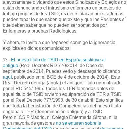
alevosamente olvidando que estos Sindicatos y Colegios no
están denunciando el intrusismo enfermero en puestos de
trabajo propios de los TSID; es decir: atacan por si además
pueden tapar lo que saben que existe y que los Pacientes sí
que deben saber que no pueden ser sometidos por
Enfermeras a pruebas Radiológicas.
Y ahora, te invito a que 'repases' conmigo la ignorancia
explícita en dichos comunicados:
1º.-
El nuevo título de TSID en España sustituye al
antiguo
(Real Decreto: RD 770/2014, de Doce de
septiembre de 2014. Puedes verlo y descargarlo clicando
aquí
, publicado en el BOE de 4 de octubre de 2014). Este
Real Decreto deroga (anula) el antiguo Título normalizado
por el RD 545/1995. Todos los TER formados antes de
aquel título de TSID tuvieron equiparación de TER a TSID
por el Real Decreto 777/1998, de 30 de abril. Esto significa
que Toda la Legislación de Competencias del nuevo título
engloba a TER (denominación antigua) y a TSID.
Pero ni CSIF Madrid, ni Colegio Enfermería Girona, ni la
gran mayoría de gestores
no se enteran sobre la
Competencias del TSID
(artículo que incluye el
documento