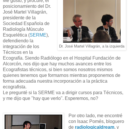
Me gustó, y procuré, el
posicionamiento del Dr.
José Martel Villagrán,
presidente de la
Sociedad Española de
Radiología Músculo
Esquelética (
SERME
),
defendiendo la
integración de los
Dr. José Martel Villagrán, a la izquierda
Técnicos en la
Ecografía. Siendo Radiólogo en el Hospital Fundación de
Alcorcón, nos dijo que hay muchos avances entre los
Ecografistas técnicos, si bien somos nosotros mismos
quienes tenemos que formarnos mientras proponemos de
forma adecuada nuestra incorporación a la práctica
ecografista.
Le pregunté si la SERME va a dirigir cursos para Técnicos,
y me dijo que "hay que verlo". Esperemos, no?
Por otro lado, me encontré
con Isaac Pomés, bloguero
de
radiologicaldream
, y