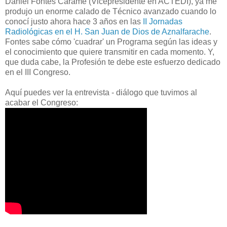
Daniel Fontes Caramé (Vicepresidente en ACTEDI), ya me
produjo un enorme calado de Técnico avanzado cuando lo
conocí justo ahora hace 3 años en las
II Jornadas
Radiológicas en el H. San Juan de Dios de Aznalfarache
.
Fontes sabe cómo 'cuadrar' un Programa según las ideas y
el conocimiento que quiere transmitir en cada momento. Y,
que duda cabe, la Profesión te debe este esfuerzo dedicado
en el III Congreso.
Aquí puedes ver la entrevista - diálogo que tuvimos al
acabar el Congreso: