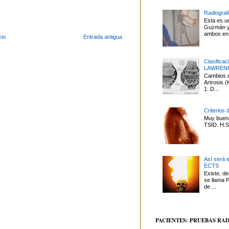
Radiografí
Esta es u
Guzmán y 
ambos en 
cio
Entrada antigua
Clasifica
LAWREN
Cambios en
Artrosis
1: D...
Criterios 
Muy buena
TSID. H.S.
Así será 
ECTS
Existe, d
se llama P
de ...
PACIENTES: PRUEBAS RA