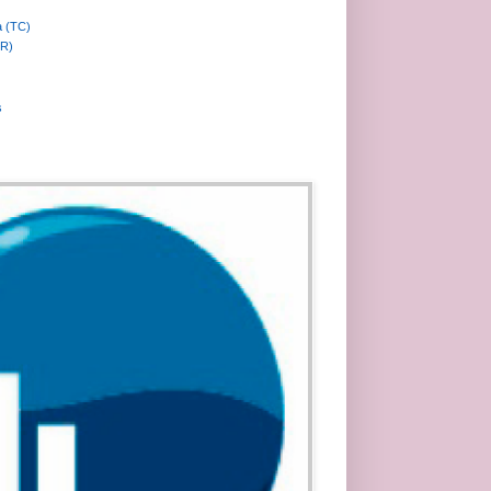
a (TC)
MR)
s