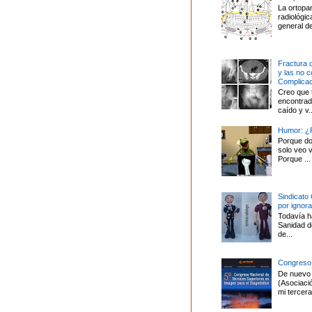
La ortopa
radiológi
general de
Fractura 
y las no 
Complica
Creo que 
encontrado
caído y v..
Humor: ¿P
Porque do
solo veo v
Porque ...
Sindicato
por ignor
Todavía ha
Sanidad d
de...
Congreso
De nuevo 
(Asociaci
mi tercera 