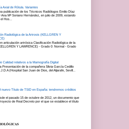
a Axial de Rótula. Variantes
na publicación de los Técnicos Radiólogos Emilio Díaz
Ana Mª Soriano Hernández, en julio de 2009, estando
el Hos...
ción Radiológica de la Artrosis (KELLGREN Y
CE)
 articulación artrósica Clasificación Radiológica de la
 (KELLGREN Y LAWRENCE) - Grado 0: Normal - Grado
de Calidad relativos a la Mamografía Digital
 Presentación de la compañera Silvia García Cedillo
J.D.A (Hospital San Juan de Dios, del Aljarafe, Sevill...
el nuevo Título de TSID en España: tendremos créditos
esde el pasado 15 de octubre de 2012, un documento que
royecto de Real Decreto por el que se establece el título
DIOLÓGICAS