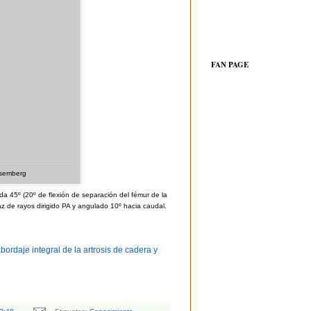
FAN PAGE
osemberg
tada 45º (20º de flexión de separación del fémur de la
haz de rayos dirigido PA y angulado 10º hacia caudal.
ordaje integral de la artrosis de cadera y