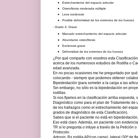
Estrechamiento del espacio articular
Osteofitosis moderada múltiple
Leve esclerosis
Posible deformidad de los extremos de los huesos
- Grado 4: Grave
Marcado estrechamiento del espacio articular
Abundante osteofitosis
Esclerosis grave
Deformidad de los extremos de los huesos
¿Por qué comparto con vosotros esta Clasificació
acerca de los numerosos estudios de Rodilla o Ca
edad avanzada.
En no pocas ocasiones me he preguntado por qué 
colocando - siempre que podemos obtener colabora
Bipedestación (para someter a la carga a las artic
Sin embargo, no sólo es la bipedestación en proyec
rodillas.
Si nos fijamos en la clasificación arriba expuesta,
Diagnóstico como para el plan de Tratamiento de u
de los hallazgos como el estrechamiento del espacio
grados de diagnóstico de esta Clasificación).
Sabes que si el paciente no está en bipedestación,
Eso está claro. Además, en paciente con evidencia c
TR si lo pregunta o intuye a través de la Petición 
Protocolo:
Artrosis: Rx rodilla AP(con carga), lateral (30º de