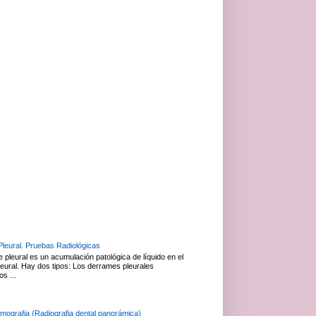
leural. Pruebas Radiológicas
 pleural es un acumulación patológica de líquido en el
leural. Hay dos tipos: Los derrames pleurales
os ...
mografia (Radiografia dental panorámica)