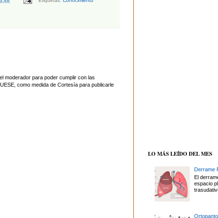
3:48
Etiquetas:
Conocimiento
el moderador para poder cumplir con las
UESE, como medida de Cortesía para publicarle
LO MÁS LEÍDO DEL MES
Derrame P
El derrame
espacio p
trasudativ
Ortopanto