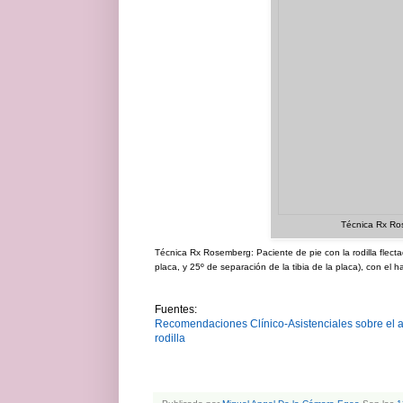
Técnica Rx R
Técnica Rx Rosemberg:
Paciente de pie con la rodilla flec
placa, y 25º de separación de la tibia de la placa), con el 
Fuentes:
Recomendaciones Clínico-Asistenciales sobre el ab
rodilla