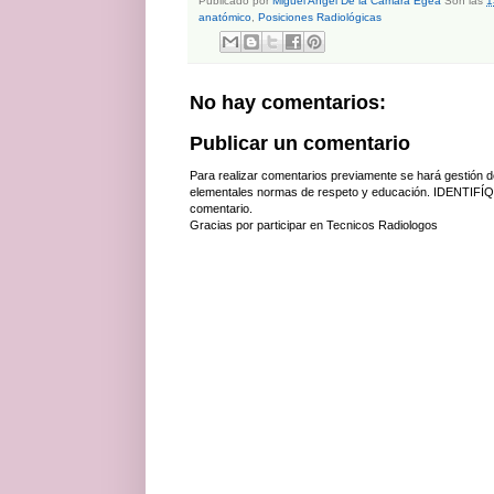
Publicado por
Miguel Angel De la Cámara Egea
Son las
1
anatómico
,
Posiciones Radiológicas
No hay comentarios:
Publicar un comentario
Para realizar comentarios previamente se hará gestión d
elementales normas de respeto y educación. IDENTIFÍQ
comentario.
Gracias por participar en Tecnicos Radiologos