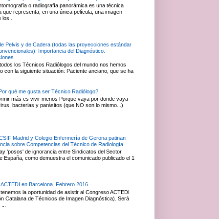
ntomografía o radiografía panorámica es una técnica
ca que representa, en una única película, una imagen
 los...
de Pelvis y de Cadera (todas las proyecciones estándar
convencionales). Importancia del Diagnóstico.
ciones
todos los Técnicos Radiólogos del mundo nos hemos
 con la siguiente situación: Paciente anciano, que se ha
.
or qué me gusta ser Técnico Radiólogo?
rmir más es vivir menos Porque vaya por donde vaya
irus, bacterias y parásitos (que NO son lo mismo...)
 CSIF Madrid y Colegio Enfermería de Gerona patinan
ancia sobre Competencias del Técnico de Radiología
y 'posos' de ignorancia entre Sindicatos del Sector
e España, como demuestra el comunicado publicado el 1
 ACTEDI en Barcelona. Febrero 2016
tenemos la oportunidad de asistir al Congreso ACTEDI
ón Catalana de Técnicos de Imagen Diagnóstica). Será
...