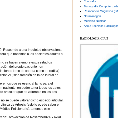
Ecografía
Tomografía Computerizad
Resonancia Magnética (I
Neuroimagen
Medicina Nuclear
About Tecnicos Radiologo
RADIOLOGIA CLUB
n?. Responde a una inquietud observacional
dera que hacemos a los pacientes adultos o
no se hacen siempre estos estudios
ción del propio paciente - en
ulaciones tanto de cadera como de rodilla).
ción AP, sino también en la de lateral de
 veremos que es esencial tanto para el
n paciente, en poder tener todos los datos
 articular (que es valorable en los tres
 no se puede valorar dicho espacio articular.
línica de Artrosis (esto lo puede saber el
o Médico Peticionario), tenemos este
 flexión), proyección de Rosembergy Rx axial