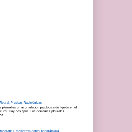
leural. Pruebas Radiológicas
 pleural es un acumulación patológica de líquido en el
leural. Hay dos tipos: Los derrames pleurales
os ...
mografia (Radiografia dental panorámica)