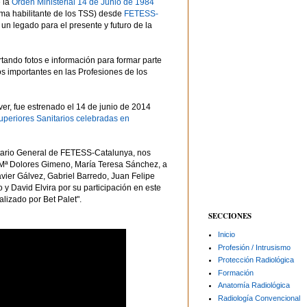
e la
Orden Ministerial 14 de Junio de 1984
ma habilitante de los TSS) desde
FETESS-
n legado para el presente y futuro de la
tando fotos e información para formar parte
 importantes en las Profesiones de los
er, fue estrenado el 14 de junio de 2014
Superiores Sanitarios celebradas en
ario General de
FETESS-Catalunya, nos
ª Dolores Gimeno, María Teresa Sánchez, a
vier Gálvez, Gabriel Barredo, Juan Felipe
y David Elvira por su participación en este
lizado por Bet Palet".
SECCIONES
Inicio
Profesión / Intrusismo
Protección Radiológica
Formación
Anatomía Radiológica
Radiología Convencional