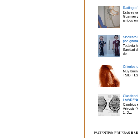
Radiografí
Esta es u
Guzmán y 
ambos en 
Sindicato
por ignor
Todavía ha
Sanidad d
de...
Criterios 
Muy buena
TSID. H.S.
Clasifica
LAWREN
Cambios en
Artrosis
1: D...
PACIENTES: PRUEBAS RA