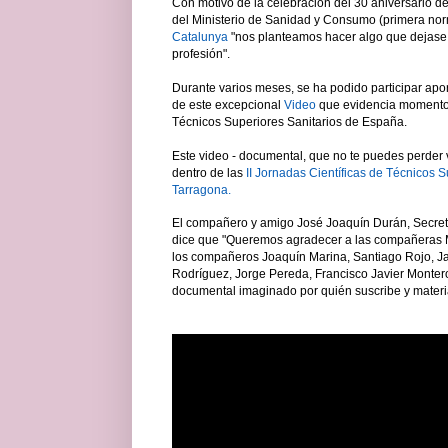
Con motivo de la celebración del 30 aniversario d
del Ministerio de Sanidad y Consumo (primera nor
Catalunya
"nos planteamos hacer algo que dejase u
profesión".
Durante varios meses, se ha podido participar apor
de este excepcional
Video
que evidencia momentos
Técnicos Superiores Sanitarios de España.
Este video - documental, que no te puedes perder v
dentro de las
II Jornadas Científicas de Técnicos 
Tarragona.
El compañero y amigo José Joaquín Durán, Secret
dice que "
Queremos agradecer a las compañeras M
los compañeros Joaquín Marina, Santiago Rojo, Ja
Rodríguez, Jorge Pereda, Francisco Javier Montero 
documental imaginado por quién suscribe y materia