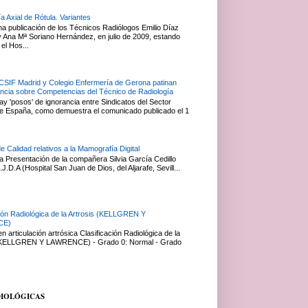
a Axial de Rótula. Variantes
na publicación de los Técnicos Radiólogos Emilio Díaz
Ana Mª Soriano Hernández, en julio de 2009, estando
el Hos...
 CSIF Madrid y Colegio Enfermería de Gerona patinan
ancia sobre Competencias del Técnico de Radiología
y 'posos' de ignorancia entre Sindicatos del Sector
e España, como demuestra el comunicado publicado el 1
de Calidad relativos a la Mamografía Digital
 Presentación de la compañera Silvia García Cedillo
J.D.A (Hospital San Juan de Dios, del Aljarafe, Sevill...
ción Radiológica de la Artrosis (KELLGREN Y
CE)
 articulación artrósica Clasificación Radiológica de la
 (KELLGREN Y LAWRENCE) - Grado 0: Normal - Grado
DIOLÓGICAS