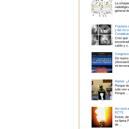
La ortopa
radiológi
general de
Fractura 
y las no 
Complica
Creo que 
encontrado
caído y v..
Congreso
De nuevo 
(Asociaci
mi tercera 
Humor: ¿P
Porque do
solo veo v
Porque ...
Así será 
ECTS
Existe, d
se llama P
de ...