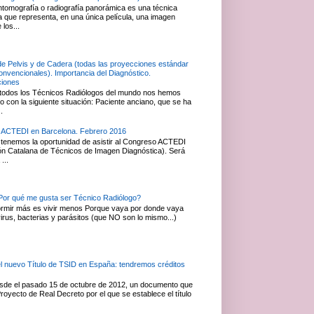
ntomografía o radiografía panorámica es una técnica
ca que representa, en una única película, una imagen
 los...
de Pelvis y de Cadera (todas las proyecciones estándar
convencionales). Importancia del Diagnóstico.
ciones
todos los Técnicos Radiólogos del mundo nos hemos
 con la siguiente situación: Paciente anciano, que se ha
.
 ACTEDI en Barcelona. Febrero 2016
tenemos la oportunidad de asistir al Congreso ACTEDI
ón Catalana de Técnicos de Imagen Diagnóstica). Será
...
or qué me gusta ser Técnico Radiólogo?
rmir más es vivir menos Porque vaya por donde vaya
irus, bacterias y parásitos (que NO son lo mismo...)
el nuevo Título de TSID en España: tendremos créditos
esde el pasado 15 de octubre de 2012, un documento que
royecto de Real Decreto por el que se establece el título