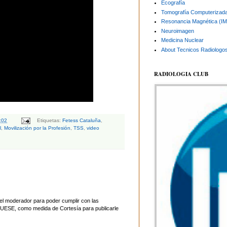
Ecografía
Tomografía Computerizad
Resonancia Magnética (I
Neuroimagen
Medicina Nuclear
About Tecnicos Radiologo
RADIOLOGIA CLUB
:02
Etiquetas:
Fetess Cataluña
,
l
,
Movilización por la Profesión
,
TSS
,
video
el moderador para poder cumplir con las
UESE, como medida de Cortesía para publicarle