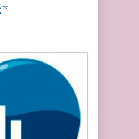
a (TC)
MR)
s