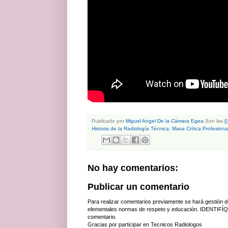
Publicado por
Miguel Angel De la Cámara Egea
Son las
0
Historia de la Radiología Técnica
,
Masa Crítica Profesiona
No hay comentarios:
Publicar un comentario
Para realizar comentarios previamente se hará gestión d
elementales normas de respeto y educación. IDENTIFÍQ
comentario.
Gracias por participar en Tecnicos Radiologos