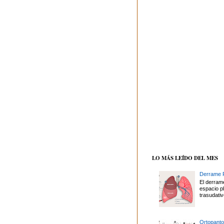
LO MÁS LEÍDO DEL MES
Derrame P
El derrame
espacio p
trasudativ
Ortopanto