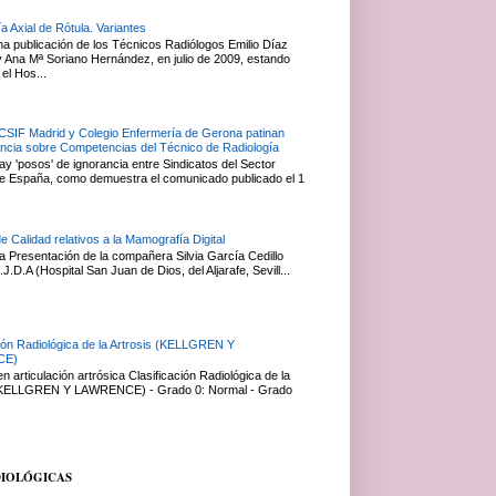
a Axial de Rótula. Variantes
na publicación de los Técnicos Radiólogos Emilio Díaz
Ana Mª Soriano Hernández, en julio de 2009, estando
el Hos...
 CSIF Madrid y Colegio Enfermería de Gerona patinan
ancia sobre Competencias del Técnico de Radiología
y 'posos' de ignorancia entre Sindicatos del Sector
e España, como demuestra el comunicado publicado el 1
de Calidad relativos a la Mamografía Digital
 Presentación de la compañera Silvia García Cedillo
J.D.A (Hospital San Juan de Dios, del Aljarafe, Sevill...
ción Radiológica de la Artrosis (KELLGREN Y
CE)
 articulación artrósica Clasificación Radiológica de la
 (KELLGREN Y LAWRENCE) - Grado 0: Normal - Grado
DIOLÓGICAS