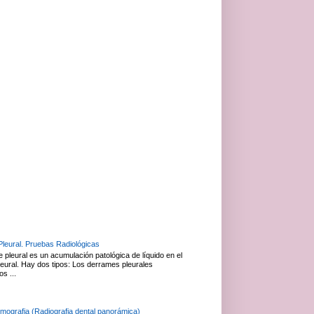
leural. Pruebas Radiológicas
 pleural es un acumulación patológica de líquido en el
leural. Hay dos tipos: Los derrames pleurales
os ...
mografia (Radiografia dental panorámica)