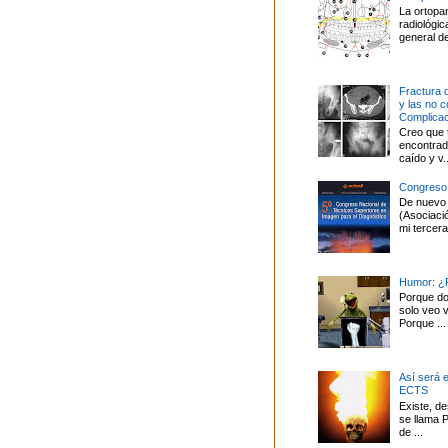
La ortopa
radiológi
general de
Fractura 
y las no 
Complica
Creo que 
encontrado
caído y v..
Congreso
De nuevo 
(Asociaci
mi tercera 
Humor: ¿P
Porque do
solo veo v
Porque ...
Así será 
ECTS
Existe, d
se llama P
de ...