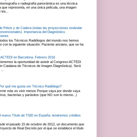
ntomografía o radiografía panorámica es una técnica
ca que representa, en una única película, una imagen
 los...
de Pelvis y de Cadera (todas las proyecciones estándar
convencionales). Importancia del Diagnóstico.
ciones
todos los Técnicos Radiólogos del mundo nos hemos
 con la siguiente situación: Paciente anciano, que se ha
.
 ACTEDI en Barcelona. Febrero 2016
tenemos la oportunidad de asistir al Congreso ACTEDI
ón Catalana de Técnicos de Imagen Diagnóstica). Será
...
or qué me gusta ser Técnico Radiólogo?
rmir más es vivir menos Porque vaya por donde vaya
irus, bacterias y parásitos (que NO son lo mismo...)
el nuevo Título de TSID en España: tendremos créditos
esde el pasado 15 de octubre de 2012, un documento que
royecto de Real Decreto por el que se establece el título