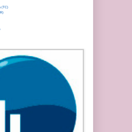
a (TC)
MR)
s