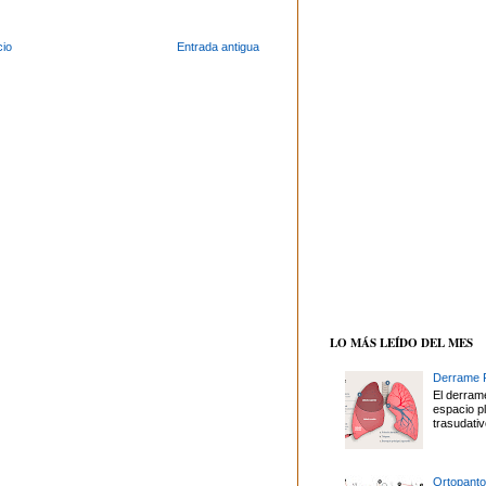
cio
Entrada antigua
LO MÁS LEÍDO DEL MES
Derrame P
El derrame
espacio p
trasudativ
Ortopanto