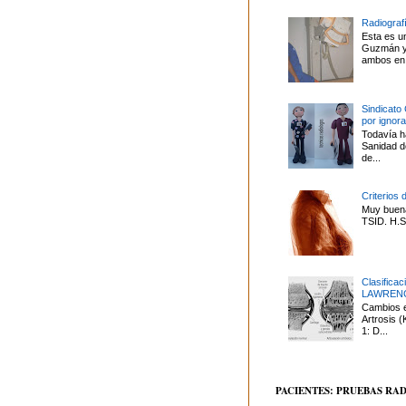
Radiografí
Esta es u
Guzmán y 
ambos en 
Sindicato
por ignor
Todavía ha
Sanidad d
de...
Criterios 
Muy buena
TSID. H.S.
Clasifica
LAWREN
Cambios en
Artrosis
1: D...
PACIENTES: PRUEBAS RA