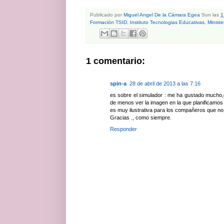
Publicado por
Miguel Angel De la Cámara Egea
Son las
1
Formación TSID
,
Instituto Tecnologias Educativas
,
Minist
1 comentario:
spin-a
28 de abril de 2013 a las 7:16
es sobre el simulador : me ha gustado mucho,c
de menos ver la imagen en la que planificamo
es muy ilustrativa para los compañeros que n
Gracias ., como siempre.
Responder