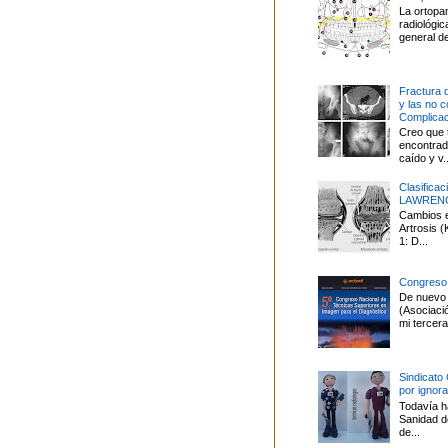
La ortopa
radiológi
general de
Fractura 
y las no 
Complica
Creo que 
encontrado
caído y v..
Clasifica
LAWREN
Cambios en
Artrosis
1: D...
Congreso
De nuevo 
(Asociaci
mi tercera 
Sindicato
por ignor
Todavía ha
Sanidad d
de...