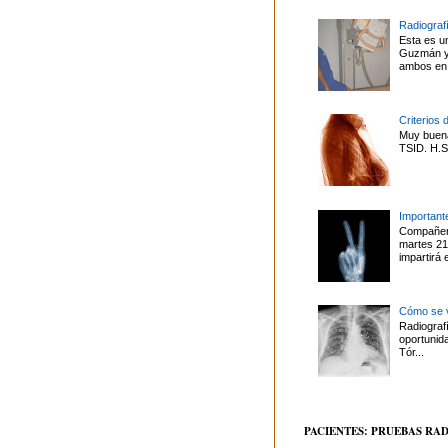
Radiografí
Esta es u
Guzmán y 
ambos en 
Criterios 
Muy buena
TSID. H.S.
Important
Compañero
martes 21
impartirá 
Cómo se v
Radiografí
oportunid
Tór...
PACIENTES: PRUEBAS RA