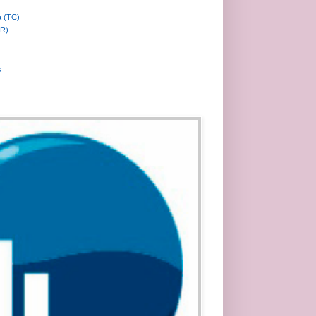
a (TC)
MR)
s