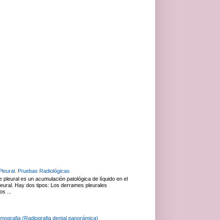
leural. Pruebas Radiológicas
 pleural es un acumulación patológica de líquido en el
leural. Hay dos tipos: Los derrames pleurales
os ...
mografia (Radiografia dental panorámica)