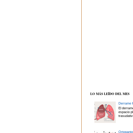
LO MÁS LEÍDO DEL MES
Derrame P
El derrame
espacio p
trasudativ
Ortopanto