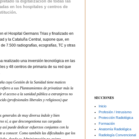
letado la digitalización de todas las
das en los hospitales y centros de
titución.
n el Hospital Germans Trias y finalizado en
dad y la Cataluña Central, supone que, en
de 7.500 radiografías, ecografías, TC y otras
ha realizado una inversión tecnológica en las
les y 48 centros de primaria de su red que
.
a cuya Gestión de la Sanidad tiene matices
 refiero a sus Planteamientos de privatizar más la
r el acceso a la sanidad pública a extranjeros no
SECCIONES
ido (profesionales liberales y religiosos) que
Inicio
Profesión / Intrusismo
s generales de muy diversa índole y bien
Protección Radiológica
 eso sí, a que descongestiona sus cargadas
Formación
y así puede dedicar esfuerzos conjuntos con la
Anatomía Radiológica
e a conocer. Como también las dificultades que los
Radiología Convencional