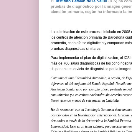
El
Instituto Catalán de la Salud
(ICS) ha comp
pruebas de diagnóstico por la imagen genera
atención primaria, según ha informado la ins
La culminación de este proceso, iniciado en 2008 e
los centros de atención primaria de Barcelona ciu
promedio, cada día se digitalicen y compartan más 
pruebas diagnósticas similares.
Para implementar el plan de digitalización, el ICS 
más de 700 salas diagnósticas de los ocho hospita
disponen de servicio de diagnóstico por la imagen
Cataluña es una Comunidad Autónoma, o región, de Españ
diferentes al del conjunto del Estado Español. No sólo me
Asistencia Sanitaria, o por ejemplo
ahora pretende impedi
comunitarios y a colectivos nacionales sin derecho reconoc
lleven viviendo menos de seis meses en Cataluña.
He de reconocer que en Tecnología Sanitaria tiene avance
posicionados en la Investigación Internacional. Gracias,
demandas a través de la derivación a la Sanidad Privada 
Universidad. Esto es un tema extenso, pero necesariament