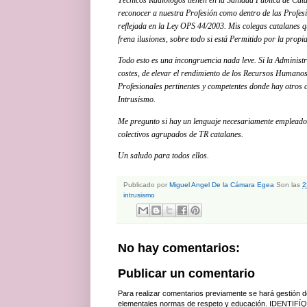
Técnicos Radiólogos tienen en la Sanidad Pública de Cat
reconocer a nuestra Profesión como dentro de las Profesi
reflejada en la Ley OPS 44/2003. Mis colegas catalanes q
frena ilusiones, sobre todo si está Permitido por la prop
Todo esto es una incongruencia nada leve. Si la Administr
costes, de elevar el rendimiento de los Recursos Humanos
Profesionales pertinentes y competentes donde hay otros
Intrusismo.
Me pregunto si hay un lenguaje necesariamente empleado 
colectivos agrupados de TR catalanes.
Un saludo para todos ellos.
Publicado por
Miguel Angel De la Cámara Egea
Son las
2
intrusismo
No hay comentarios:
Publicar un comentario
Para realizar comentarios previamente se hará gestión d
elementales normas de respeto y educación. IDENTIFÍQ