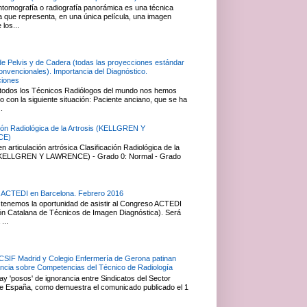
ntomografía o radiografía panorámica es una técnica
ca que representa, en una única película, una imagen
 los...
de Pelvis y de Cadera (todas las proyecciones estándar
convencionales). Importancia del Diagnóstico.
ciones
todos los Técnicos Radiólogos del mundo nos hemos
 con la siguiente situación: Paciente anciano, que se ha
.
ción Radiológica de la Artrosis (KELLGREN Y
CE)
 articulación artrósica Clasificación Radiológica de la
 (KELLGREN Y LAWRENCE) - Grado 0: Normal - Grado
 ACTEDI en Barcelona. Febrero 2016
tenemos la oportunidad de asistir al Congreso ACTEDI
ón Catalana de Técnicos de Imagen Diagnóstica). Será
...
 CSIF Madrid y Colegio Enfermería de Gerona patinan
ancia sobre Competencias del Técnico de Radiología
y 'posos' de ignorancia entre Sindicatos del Sector
e España, como demuestra el comunicado publicado el 1