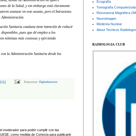
aluña, donde su Administración no quiere
Ecografía
ones de la Salud, y sin embargo está claramente
Tomografía Computerizad
uieren avanzar en este asunto, pero el Intrusismo
Resonancia Magnética (I
ia Administración.
Neuroimagen
Medicina Nuclear
ación Sanitaria catalana tiene intención de reducir
About Tecnicos Radiologo
 disponibles, pues que dé empleo a los
 con nóminas más costosas y ejerciendo
RADIOLOGIA CLUB
con la Administración Sanitaria desde los
3:51
Etiquetas:
Digitalizacion
,
el moderador para poder cumplir con las
UESE, como medida de Cortesía para publicarle