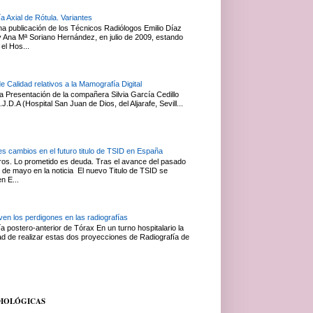
a Axial de Rótula. Variantes
na publicación de los Técnicos Radiólogos Emilio Díaz
Ana Mª Soriano Hernández, en julio de 2009, estando
el Hos...
de Calidad relativos a la Mamografía Digital
 Presentación de la compañera Silvia García Cedillo
J.D.A (Hospital San Juan de Dios, del Aljarafe, Sevill...
es cambios en el futuro titulo de TSID en España
s. Lo prometido es deuda. Tras el avance del pasado
 de mayo en la noticia El nuevo Titulo de TSID se
en E...
en los perdigones en las radiografías
a postero-anterior de Tórax En un turno hospitalario la
ad de realizar estas dos proyecciones de Radiografía de
DIOLÓGICAS