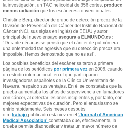
la investigación, un TAC helicoidal de 356 cortes,
produce
menos radiación
que los escáneres convencionales.
Christine Berg, director de grupo de detección precoz de la
División de Prevención del Cáncer del Instituto Nacional del
Cáncer (NCI, sus siglas en inglés) de EEUU y autor
principal del nuevo ensayo
asegura a ELMUNDO.es
:
"Durante décadas se pensó que el cáncer de pulmón era
una enfermedad tan agresiva que su detección precoz era
imposible. Hemos demostrado que no es así".
Los posibles beneficios del escáner saltaron a primera
página de los periódicos
por primera vez
en 2006, cuando
un estudio internacional, en el que participaron
investigadores españoles de la Clínica Universitaria de
Navarra, respaldó sus ventajas. En él se constataba que la
prueba aumentaba los años de supervivencia en fumadores
con cáncer, al detectar lesiones incipientes y, por tanto, con
mejores expectativas de curación. Pero el entusiasmo se
enfrío rápidamente. Seis meses después,
otro
trabajo
publicado esta vez en el
'Journal of American
Medical Association'
constataba que, efectivamente, la
prueba permite diagnosticar y tratar un mayor número de