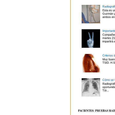
Radiografí
Esta es u
Guzmán y 
ambos en 
Important
Compañero
martes 21
impartirá 
Criterios 
Muy buena
TSID. H.S.
Cómo se v
Radiografí
oportunid
Tór...
PACIENTES: PRUEBAS RA