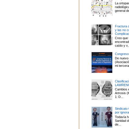
La ortopa
radiológi
general de
Fractura 
y las no 
Complica
Creo que 
encontrado
caído y v..
Congreso
De nuevo 
(Asociaci
mi tercera 
Clasifica
LAWREN
Cambios en
Artrosis
1: D...
Sindicato
por ignor
Todavía ha
Sanidad d
de...