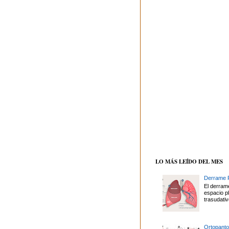
LO MÁS LEÍDO DEL MES
Derrame P
El derrame
espacio p
trasudativ
Ortopanto