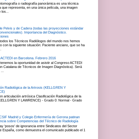
ntomografía o radiografía panorámica es una técnica
ca que representa, en una única película, una imagen
 los...
de Pelvis y de Cadera (todas las proyecciones estándar
convencionales). Importancia del Diagnóstico.
ciones
todos los Técnicos Radiólogos del mundo nos hemos
 con la siguiente situación: Paciente anciano, que se ha
.
 ACTEDI en Barcelona. Febrero 2016
tenemos la oportunidad de asistir al Congreso ACTEDI
ón Catalana de Técnicos de Imagen Diagnóstica). Será
...
ción Radiológica de la Artrosis (KELLGREN Y
CE)
 articulación artrósica Clasificación Radiológica de la
 (KELLGREN Y LAWRENCE) - Grado 0: Normal - Grado
 CSIF Madrid y Colegio Enfermería de Gerona patinan
ancia sobre Competencias del Técnico de Radiología
y 'posos' de ignorancia entre Sindicatos del Sector
e España, como demuestra el comunicado publicado el 1