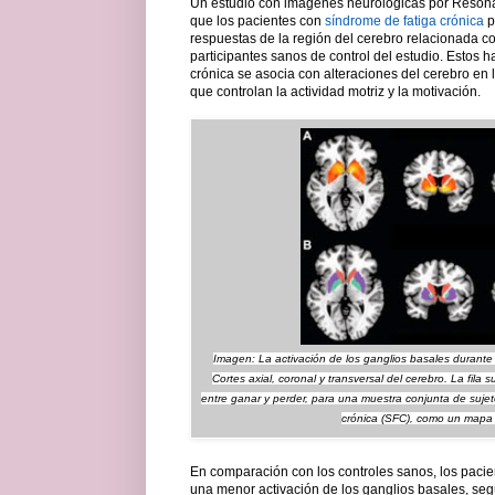
Un estudio con imágenes neurológicas por Reson
que los pacientes con
síndrome de fatiga crónica
p
respuestas de la región del cerebro relacionada co
participantes sanos de control del estudio. Estos 
crónica se asocia con alteraciones del cerebro en l
que controlan la actividad motriz y la motivación.
Imagen: La activación de los ganglios basales durante
Cortes axial, coronal y transversal del cerebro. La fila 
entre ganar y perder, para una muestra conjunta de sujeto
crónica (SFC), como un mapa 
En comparación con los controles sanos, los pacie
una menor activación de los ganglios basales, s