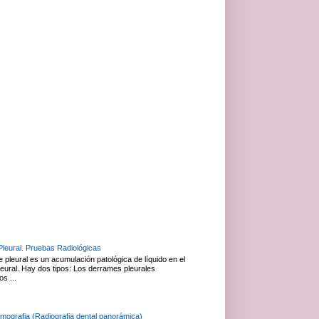
leural. Pruebas Radiológicas
 pleural es un acumulación patológica de líquido en el
leural. Hay dos tipos: Los derrames pleurales
os ...
mografia (Radiografia dental panorámica)