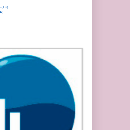
a (TC)
MR)
s