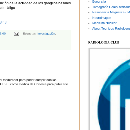
Ecografía
ución de la actividad de los ganglios basales
Tomografía Computerizad
de fatiga.
Resonancia Magnética (I
Neuroimagen
ging
Medicina Nuclear
About Tecnicos Radiologo
7:00
Etiquetas:
Investigación
,
RADIOLOGIA CLUB
el moderador para poder cumplir con las
UESE, como medida de Cortesía para publicarle