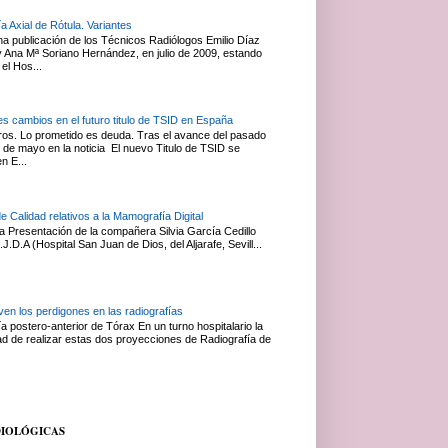
a Axial de Rótula. Variantes
na publicación de los Técnicos Radiólogos Emilio Díaz
Ana Mª Soriano Hernández, en julio de 2009, estando
el Hos...
es cambios en el futuro titulo de TSID en España
s. Lo prometido es deuda. Tras el avance del pasado
 de mayo en la noticia El nuevo Titulo de TSID se
en E...
de Calidad relativos a la Mamografía Digital
 Presentación de la compañera Silvia García Cedillo
J.D.A (Hospital San Juan de Dios, del Aljarafe, Sevill...
en los perdigones en las radiografías
a postero-anterior de Tórax En un turno hospitalario la
ad de realizar estas dos proyecciones de Radiografía de
DIOLÓGICAS