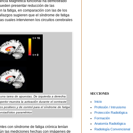
ancia Magnética funcional ha demostrado
ueden presentar reducción de las
n la fatiga, en comparación con las de los
hallazgos sugieren que el síndrome de fatiga
as cuales intervienen los circuitos cerebrales
SECCIONES
 una tarea de apuestas. De izquierda a derecha:
Inicio
superior muestra la activación durante el contraste
Profesión / Intrusismo
s positivos y de control para el síndrome de fatiga
estadístico paramétrico
Protección Radiológica
Formación
Anatomía Radiológica
ntes con síndrome de fatiga crónica tenían
Radiología Convencional
egún las mediciones hechas con imágenes de