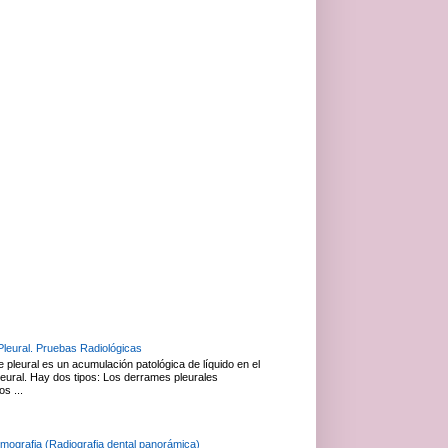
leural. Pruebas Radiológicas
 pleural es un acumulación patológica de líquido en el
leural. Hay dos tipos: Los derrames pleurales
os ...
mografia (Radiografia dental panorámica)