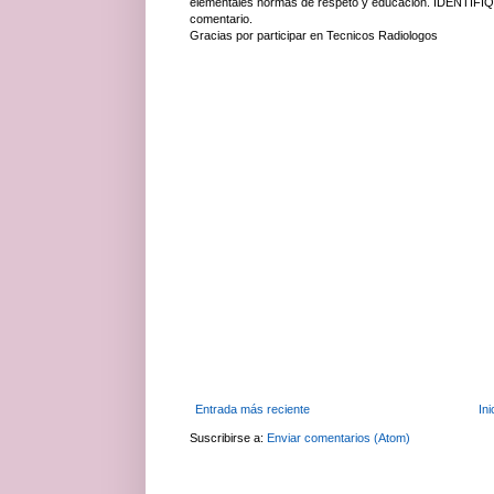
elementales normas de respeto y educación. IDENTIFÍQ
comentario.
Gracias por participar en Tecnicos Radiologos
Entrada más reciente
Ini
Suscribirse a:
Enviar comentarios (Atom)