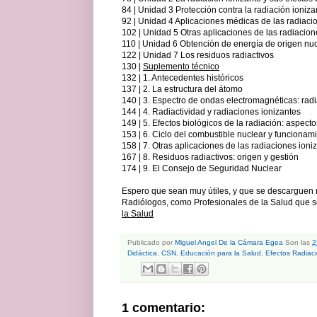
84 | Unidad 3 Protección contra la radiación ioniza
92 | Unidad 4 Aplicaciones médicas de las radiaci
102 | Unidad 5 Otras aplicaciones de las radiacion
110 | Unidad 6 Obtención de energía de origen nu
122 | Unidad 7 Los residuos radiactivos
130 |
Suplemento técnico
132 | 1. Antecedentes históricos
137 | 2. La estructura del átomo
140 | 3. Espectro de ondas electromagnéticas: radi
144 | 4. Radiactividad y radiaciones ionizantes
149 | 5. Efectos biológicos de la radiación: aspect
153 | 6. Ciclo del combustible nuclear y funcionam
158 | 7. Otras aplicaciones de las radiaciones ioni
167 | 8. Residuos radiactivos: origen y gestión
174 | 9. El Consejo de Seguridad Nuclear
Espero que sean muy útiles, y que se descarguen 
Radiólogos, como Profesionales de la Salud que 
la Salud
Publicado por
Miguel Angel De la Cámara Egea
Son las
2
Didáctica
,
CSN
,
Educación para la Salud
,
Efectos Radiac
1 comentario: