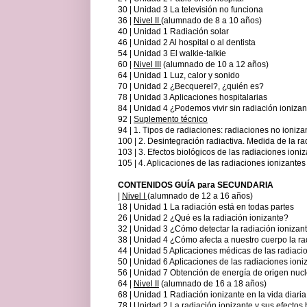
30 | Unidad 3 La televisión no funciona
36 |
Nivel II
(alumnado de 8 a 10 años)
40 | Unidad 1 Radiación solar
46 | Unidad 2 Al hospital o al dentista
54 | Unidad 3 El walkie-talkie
60 |
Nivel III
(alumnado de 10 a 12 años)
64 | Unidad 1 Luz, calor y sonido
70 | Unidad 2 ¿Becquerel?, ¿quién es?
78 | Unidad 3 Aplicaciones hospitalarias
84 | Unidad 4 ¿Podemos vivir sin radiación ioniza
92 |
Suplemento técnico
94 | 1. Tipos de radiaciones: radiaciones no ioniza
100 | 2. Desintegración radiactiva. Medida de la ra
103 | 3. Efectos biológicos de las radiaciones ioni
105 | 4. Aplicaciones de las radiaciones ionizantes
CONTENIDOS GUÍA para SECUNDARIA
|
Nivel I
(alumnado de 12 a 16 años)
18 | Unidad 1 La radiación está en todas partes
26 | Unidad 2 ¿Qué es la radiación ionizante?
32 | Unidad 3 ¿Cómo detectar la radiación ionizan
38 | Unidad 4 ¿Cómo afecta a nuestro cuerpo la ra
44 | Unidad 5 Aplicaciones médicas de las radiaci
50 | Unidad 6 Aplicaciones de las radiaciones ioniz
56 | Unidad 7 Obtención de energía de origen nuc
64 |
Nivel II
(alumnado de 16 a 18 años)
68 | Unidad 1 Radiación ionizante en la vida diaria
78 | Unidad 2 La radiación ionizante y sus efectos 