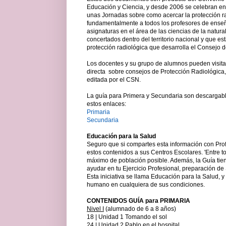
Educación y Ciencia, y desde 2006 se celebran e
unas Jornadas sobre como acercar la protección ra
fundamentalmente a todos los profesores de ense
asignaturas en el área de las ciencias de la natura
concertados dentro del territorio nacional y que es
protección radiológica que desarrolla el Consejo 
Los docentes y su grupo de alumnos pueden visitar
directa sobre consejos de Protección Radiológica,
editada por el CSN.
La guía para Primera y Secundaria son descargab
estos enlaces:
Primaria
Secundaria
Educación para la Salud
Seguro que si compartes esta información con Profe
estos contenidos a sus Centros Escolares. 'Entre t
máximo de población posible. Además, la Guía tie
ayudar en tu Ejercicio Profesional, preparación de
Esta iniciativa se llama Educación para la Salud, y
humano en cualquiera de sus condiciones.
CONTENIDOS GUÍA para PRIMARIA
Nivel I
(alumnado de 6 a 8 años)
18 | Unidad 1 Tomando el sol
24 | Unidad 2 Pablo en el hospital