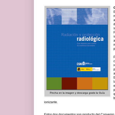
E
n
a
d
s
P
s
a
m
p
P
c
r
p
a
E
l
e
p
Pincha en la imagen y descarga gratis la Guía
q
b
ionizante.
Estos dos documentos son producto del Convenio M