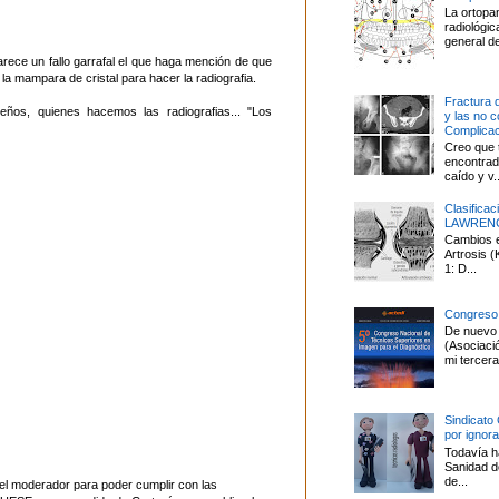
La ortopa
radiológi
general de
rece un fallo garrafal el que haga mención de que
 mampara de cristal para hacer la radiografia.
Fractura 
os, quienes hacemos las radiografias... "Los
y las no 
Complica
Creo que 
encontrado
caído y v..
Clasifica
LAWREN
Cambios en
Artrosis
1: D...
Congreso
De nuevo 
(Asociaci
mi tercera 
Sindicato
por ignor
Todavía ha
Sanidad d
de...
el moderador para poder cumplir con las