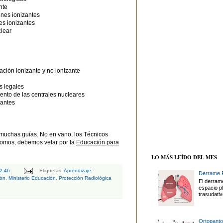
nte
ones ionizantes
es ionizantes
clear
ación ionizante y no ionizante
os legales
iento de las centrales nucleares
zantes
muchas guías. No en vano, los Técnicos
somos, debemos velar por la
Educación para
LO MÁS LEÍDO DEL MES
2:46
Etiquetas:
Aprendizaje -
Derrame P
ión
,
Ministerio Educación
,
Protección Radiológica
El derrame
espacio p
trasudativ
Ortopanto