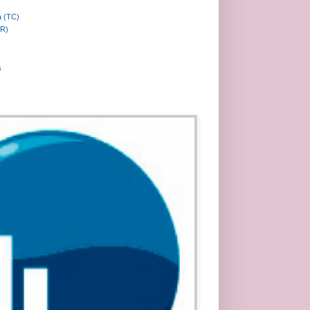
a (TC)
MR)
s