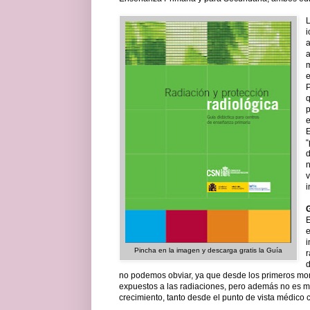
L
i
a
m
e
P
q
p
e
E
“
d
E
i
Pincha en la imagen y descarga gratis la Guía
r
d
no podemos obviar, ya que desde los primeros mo
expuestos a las radiaciones, pero además no es m
crecimiento, tanto desde el punto de vista médico c