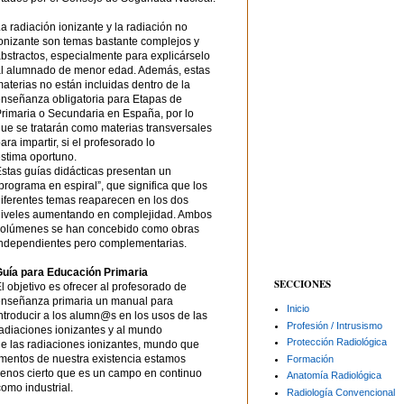
a radiación ionizante y la radiación no
onizante son temas bastante complejos y
bstractos, especialmente para explicárselo
al alumnado de menor edad. Además, estas
aterias no están incluidas dentro de la
nseñanza obligatoria para Etapas de
rimaria o Secundaria en España, por lo
ue se tratarán como materias transversales
ara impartir, si el profesorado lo
stima oportuno.
stas guías didácticas presentan un
programa en espiral”, que significa que los
iferentes temas reaparecen en los dos
niveles aumentando en complejidad. Ambos
volúmenes se han concebido como obras
independientes pero complementarias.
Guía para Educación Primaria
SECCIONES
l objetivo es ofrecer al profesorado de
enseñanza primaria un manual para
Inicio
ntroducir a los alumn@s en los usos de las
Profesión / Intrusismo
adiaciones ionizantes y al mundo
Protección Radiológica
e las radiaciones ionizantes, mundo que
mentos de nuestra existencia estamos
Formación
enos cierto que es un campo en continuo
Anatomía Radiológica
omo industrial.
Radiología Convencional