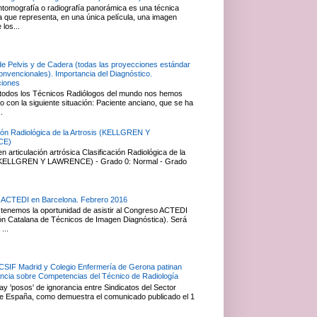
ntomografía o radiografía panorámica es una técnica
ca que representa, en una única película, una imagen
 los...
de Pelvis y de Cadera (todas las proyecciones estándar
convencionales). Importancia del Diagnóstico.
ciones
todos los Técnicos Radiólogos del mundo nos hemos
 con la siguiente situación: Paciente anciano, que se ha
.
ción Radiológica de la Artrosis (KELLGREN Y
CE)
 articulación artrósica Clasificación Radiológica de la
 (KELLGREN Y LAWRENCE) - Grado 0: Normal - Grado
 ACTEDI en Barcelona. Febrero 2016
tenemos la oportunidad de asistir al Congreso ACTEDI
ón Catalana de Técnicos de Imagen Diagnóstica). Será
...
 CSIF Madrid y Colegio Enfermería de Gerona patinan
ancia sobre Competencias del Técnico de Radiología
y 'posos' de ignorancia entre Sindicatos del Sector
e España, como demuestra el comunicado publicado el 1