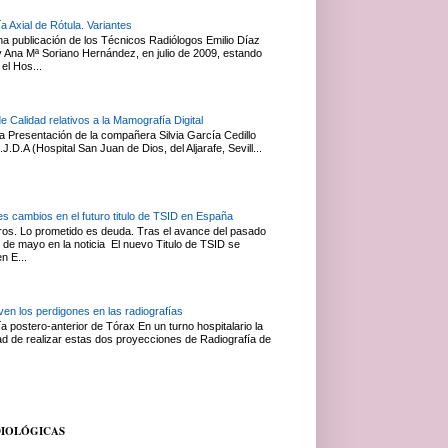
a Axial de Rótula. Variantes
na publicación de los Técnicos Radiólogos Emilio Díaz
Ana Mª Soriano Hernández, en julio de 2009, estando
el Hos...
de Calidad relativos a la Mamografía Digital
 Presentación de la compañera Silvia García Cedillo
J.D.A (Hospital San Juan de Dios, del Aljarafe, Sevill...
es cambios en el futuro titulo de TSID en España
s. Lo prometido es deuda. Tras el avance del pasado
 de mayo en la noticia El nuevo Titulo de TSID se
en E...
en los perdigones en las radiografías
a postero-anterior de Tórax En un turno hospitalario la
ad de realizar estas dos proyecciones de Radiografía de
DIOLÓGICAS