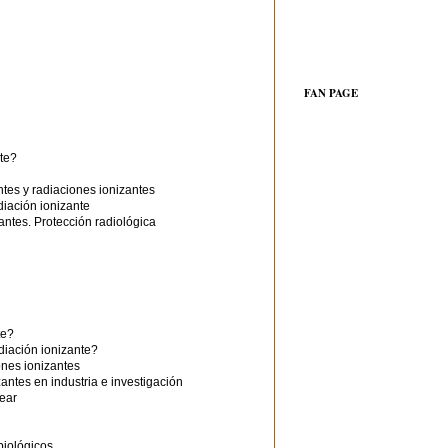
FAN PAGE
nte?
ntes y radiaciones ionizantes
diación ionizante
zantes. Protección radiológica
te?
diación ionizante?
ones ionizantes
antes en industria e investigación
lear
biológicos