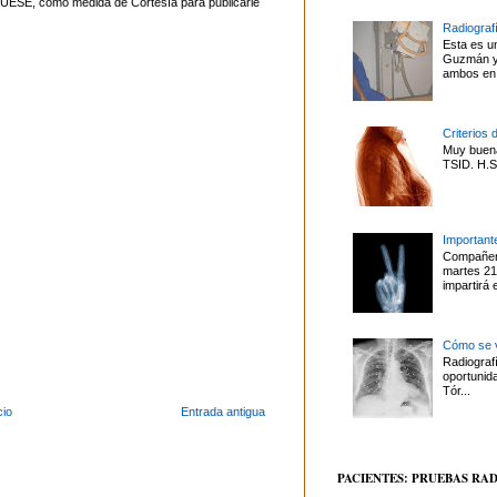
UESE, como medida de Cortesía para publicarle
Radiografí
Esta es u
Guzmán y 
ambos en 
Criterios 
Muy buena
TSID. H.S.
Important
Compañero
martes 21
impartirá 
Cómo se v
Radiografí
oportunid
Tór...
cio
Entrada antigua
PACIENTES: PRUEBAS RA