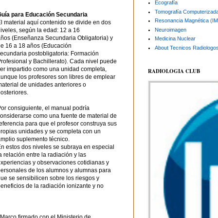
Ecografía
Tomografía Computerizad
Guía para Educación Secundaria
Resonancia Magnética (I
l material aquí contenido se divide en dos
Neuroimagen
iveles, según la edad: 12 a 16
ños (Enseñanza Secundaria Obligatoria) y
Medicina Nuclear
e 16 a 18 años (Educación
About Tecnicos Radiologo
ecundaria postobligatoria: Formación
rofesional y Bachillerato). Cada nivel puede
er impartido como una unidad completa,
RADIOLOGIA CLUB
unque los profesores son libres de emplear
aterial de unidades anteriores o
osteriores.
or consiguiente, el manual podría
onsiderarse como una fuente de material de
eferencia para que el profesor construya sus
ropias unidades y se completa con un
mplio suplemento técnico.
n estos dos niveles se subraya en especial
a relación entre la radiación y las
xperiencias y observaciones cotidianas y
ersonales de los alumnos y alumnas para
ue se sensibilicen sobre los riesgos y
eneficios de la radiación ionizante y no
arco firmado con el Ministerio de