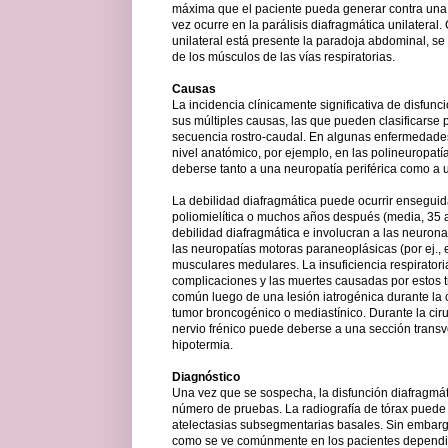
máxima que el paciente pueda generar contra una 
vez ocurre en la parálisis diafragmática unilateral
unilateral está presente la paradoja abdominal, s
de los músculos de las vías respiratorias.
Causas
La incidencia clínicamente significativa de disfunci
sus múltiples causas, las que pueden clasificarse p
secuencia rostro-caudal. En algunas enfermedades
nivel anatómico, por ejemplo, en las polineuropa
deberse tanto a una neuropatía periférica como a 
La debilidad diafragmática puede ocurrir ensegui
poliomielítica o muchos años después (media, 35
debilidad diafragmática e involucran a las neurona
las neuropatías motoras paraneoplásicas (por ej., e
musculares medulares. La insuficiencia respiratori
complicaciones y las muertes causadas por estos tr
común luego de una lesión iatrogénica durante la 
tumor broncogénico o mediastínico. Durante la cirug
nervio frénico puede deberse a una sección transve
hipotermia.
Diagnóstico
Una vez que se sospecha, la disfunción diafragmá
número de pruebas. La radiografía de tórax puede
atelectasias subsegmentarias basales. Sin embar
como se ve comúnmente en los pacientes dependien