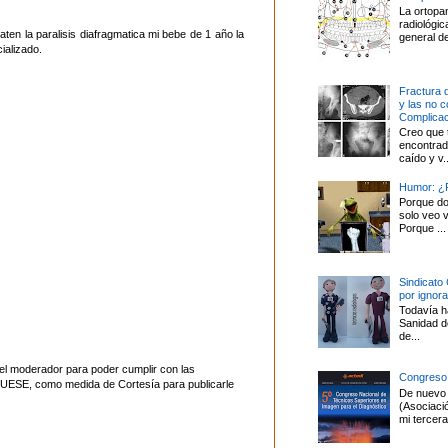
La ortopa
radiológi
aten la paralisis diafragmatica mi bebe de 1 año la
general de
ializado.
Fractura 
y las no 
Complica
Creo que 
encontrado
caído y v..
Humor: ¿P
Porque do
solo veo v
Porque ...
Sindicato
por ignor
Todavía ha
Sanidad d
de...
el moderador para poder cumplir con las
Congreso
UESE, como medida de Cortesía para publicarle
De nuevo 
(Asociaci
mi tercera 