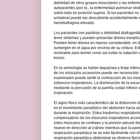
debilidad de otros grupos musculares o las enfe
subyacentes (por ej., la enfermedad pulmonar obst
sobre todo en posición supina. Si los pacientes no 
unilateral puede ser descubierta accidentalmente 
hemidiafragma elevado.
Los pacientes con parálisis o debilidad diafragmát
tener síntomas y pueden presentar disnea inexplicab
Pueden tener disnea en reposo considerable, en d
sumergen en el agua por encima de su cintura. Esto
reclinable para dormir como así evitar la natación o
tronco.
En la semiología se hallan taquipnea y tiraje interc
de los músculos accesorios puede ser reconocido m
examinador puede sentir la contracción de los mú
esfuerzos inspiratorios. La disminución de la excu
mediante la percusión de la parrilla costal inferior al
inspiración.
El signo físico más característico de la disfunción
es el movimiento paradójico del abdomen hacia ad
durante la inspiración. Estos trastornos respiratori
compensatorio de los músculos inspiratorios acceso
estos músculos se contraen y la presión pleural dis
mueve en dirección al cráneo mientras que la par
respiración paradójica se ve más fácilmente con el
respiración paradójica abdominal se observa típic