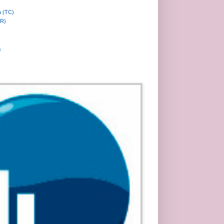
a (TC)
MR)
s