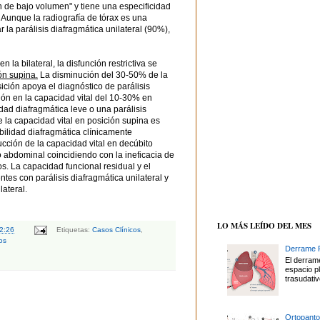
n de bajo volumen" y tiene una especificidad
. Aunque la radiografía de tórax es una
la parálisis diafragmática unilateral (90%),
n la bilateral, la disfunción restrictiva se
ón supina.
La disminución del 30-50% de la
ición apoya el diagnóstico de parálisis
ión en la capacidad vital del 10-30% en
ad diafragmática leve o una parálisis
 la capacidad vital en posición supina es
bilidad diafragmática clínicamente
ucción de la capacidad vital en decúbito
o abdominal coincidiendo con la ineficacia de
os. La capacidad funcional residual y el
tes con parálisis diafragmática unilateral y
lateral.
LO MÁS LEÍDO DEL MES
2:26
Etiquetas:
Casos Clínicos
,
os
Derrame P
El derrame
espacio p
trasudativ
Ortopanto