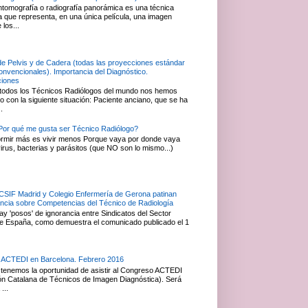
ntomografía o radiografía panorámica es una técnica
ca que representa, en una única película, una imagen
 los...
de Pelvis y de Cadera (todas las proyecciones estándar
convencionales). Importancia del Diagnóstico.
ciones
todos los Técnicos Radiólogos del mundo nos hemos
 con la siguiente situación: Paciente anciano, que se ha
.
or qué me gusta ser Técnico Radiólogo?
rmir más es vivir menos Porque vaya por donde vaya
irus, bacterias y parásitos (que NO son lo mismo...)
 CSIF Madrid y Colegio Enfermería de Gerona patinan
ancia sobre Competencias del Técnico de Radiología
y 'posos' de ignorancia entre Sindicatos del Sector
e España, como demuestra el comunicado publicado el 1
 ACTEDI en Barcelona. Febrero 2016
tenemos la oportunidad de asistir al Congreso ACTEDI
ón Catalana de Técnicos de Imagen Diagnóstica). Será
...