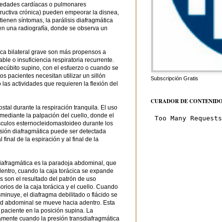
rmedades cardíacas o pulmonares
ructiva crónica) pueden empeorar la disnea,
tienen síntomas, la parálisis diafragmática
en una radiografía, donde se observa un
ica bilateral grave son más propensos a
le o insuficiencia respiratoria recurrente.
ecúbito supino, con el esfuerzo o cuando se
s pacientes necesitan utilizar un sillón
Subscripción Gratis
 las actividades que requieren la flexión del
CURADOR DE CONTENID
ostal durante la respiración tranquila. El uso
ediante la palpación del cuello, donde el
sculos esternocleidomastoideo durante los
rsión diafragmática puede ser detectada
 final de la espiración y al final de la
 diafragmática es la paradoja abdominal, que
entro, cuando la caja torácica se expande
os son el resultado del patrón de uso
rios de la caja torácica y el cuello. Cuando
minuye, el diafragma debilitado o flácido se
ed abdominal se mueve hacia adentro. Esta
 paciente en la posición supina. La
amente cuando la presión transdiafragmática