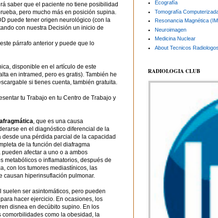
Ecografía
drá saber que el paciente no tiene posibilidad
Tomografía Computerizad
 prueba, pero mucho más en posición supina.
D puede tener origen neurológico (con la
Resonancia Magnética (I
tando con nuestra Decisión un inicio de
Neuroimagen
Medicina Nuclear
te párrafo anterior y puede que lo
About Tecnicos Radiologo
ca, disponible en el artículo de este
RADIOLOGIA CLUB
lta en intramed, pero es gratis). También he
escargable si tienes cuenta, también gratuita.
ntar tu Trabajo en tu Centro de Trabajo y
iafragmática
, que es una causa
rarse en el diagnóstico diferencial de la
va desde una pérdida parcial de la capacidad
mpleta de la función del diafragma
ica pueden afectar a uno o a ambos
s metabólicos o inflamatorios, después de
a, con los tumores mediastínicos, las
e causan hiperinsuflación pulmonar.
al suelen ser asintomáticos, pero pueden
para hacer ejercicio. En ocasiones, los
fren disnea en decúbito supino. En los
as comorbilidades como la obesidad, la