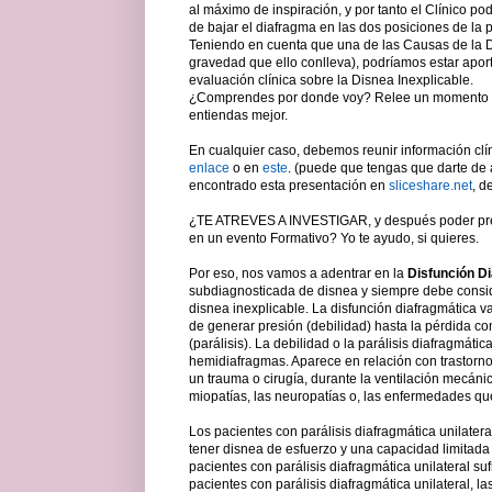
al máximo de inspiración, y por tanto el Clínico po
de bajar el diafragma en las dos posiciones de la
Teniendo en cuenta que una de las Causas de la D
gravedad que ello conlleva), podríamos estar apor
evaluación clínica sobre la Disnea Inexplicable.
¿Comprendes por donde voy? Relee un momento es
entiendas mejor.
En cualquier caso, debemos reunir información clíni
enlace
o en
este
. (puede que tengas que darte de a
encontrado esta presentación en
sliceshare.net
, d
¿TE ATREVES A INVESTIGAR, y después poder prese
en un evento Formativo? Yo te ayudo, si quieres.
Por eso, nos vamos a adentrar en la
Disfunción D
subdiagnosticada de disnea y siempre debe conside
disnea inexplicable. La disfunción diafragmática 
de generar presión (debilidad) hasta la pérdida co
(parálisis). La debilidad o la parálisis diafragmát
hemidiafragmas. Aparece en relación con trastorno
un trauma o cirugía, durante la ventilación mecánic
miopatías, las neuropatías o, las enfermedades qu
Los pacientes con parálisis diafragmática unilater
tener disnea de esfuerzo y una capacidad limitada 
pacientes con parálisis diafragmática unilateral su
pacientes con parálisis diafragmática unilateral, l