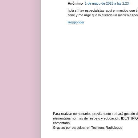
Anónimo
1 de mayo de 2013 a las 2:23
hola si hay especialistas aqui en mexico que tr
tiene y me urge que lo atienda un medico espec
Responder
Para realizar comentarios previamente se hará gestión d
elementales normas de respeto y educación. IDENTIFÍQ
comentario.
Gracias por participar en Tecnicos Radiologos