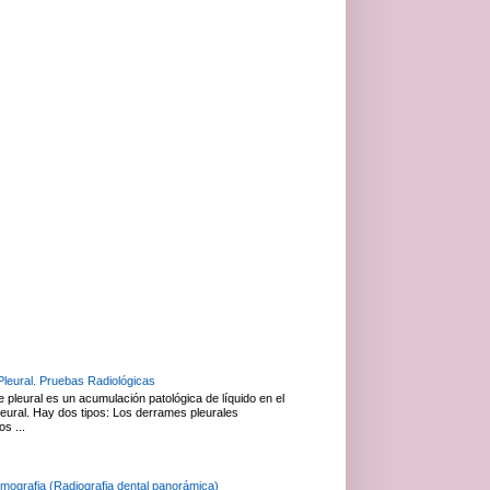
leural. Pruebas Radiológicas
 pleural es un acumulación patológica de líquido en el
leural. Hay dos tipos: Los derrames pleurales
os ...
mografia (Radiografia dental panorámica)