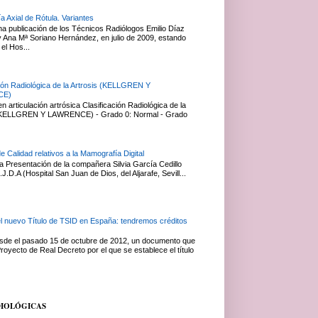
a Axial de Rótula. Variantes
na publicación de los Técnicos Radiólogos Emilio Díaz
Ana Mª Soriano Hernández, en julio de 2009, estando
el Hos...
ción Radiológica de la Artrosis (KELLGREN Y
CE)
 articulación artrósica Clasificación Radiológica de la
 (KELLGREN Y LAWRENCE) - Grado 0: Normal - Grado
de Calidad relativos a la Mamografía Digital
 Presentación de la compañera Silvia García Cedillo
J.D.A (Hospital San Juan de Dios, del Aljarafe, Sevill...
el nuevo Título de TSID en España: tendremos créditos
esde el pasado 15 de octubre de 2012, un documento que
royecto de Real Decreto por el que se establece el título
DIOLÓGICAS