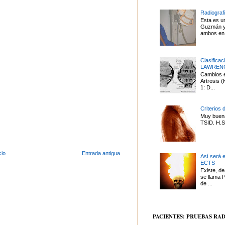
Radiografí
Esta es u
Guzmán y 
ambos en 
Clasifica
LAWREN
Cambios en
Artrosis
1: D...
Criterios 
Muy buena
TSID. H.S.
cio
Entrada antigua
Así será 
ECTS
Existe, d
se llama P
de ...
PACIENTES: PRUEBAS RA