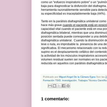
como un "esfuerzo inspiratorio pobre" o un “pulmó
baja para diagnosticar la disfunción del diafragma
herramienta razonablemente sensible para detectar 
su especificidad es inaceptablemente baja (44%).
Tanto en la parálisis diafragmática unilateral como e
hace más grave
cuando el paciente está en posici
capacidad vital cuando el paciente está en esa pos
diafragmática bilateral, mientras que una disminuc
posición sentada puede corresponder a una debilid
diafragmática unilateral. Cuando la disminución de
leve o nula, es improbable la presencia de una de
significativa. El mecanismo relacionado con la red
supino es el desplazamiento cefálico del contenid
la actividad de los músculos inspiratorios accesori
volumen residual suelen ser normales en los pacien
reducida en aquellos con parálisis diafragmática bi
Publicado por
Miguel Angel De la Cámara Egea
Son las
2
Formación TSID
,
Investigación
,
Trabajos Técnico Científic
1 comentario: