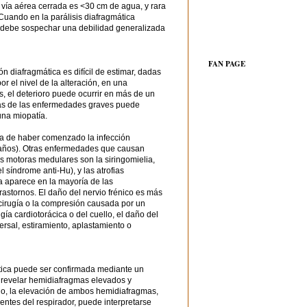
vía aérea cerrada es <30 cm de agua, y rara
. Cuando en la parálisis diafragmática
e debe sospechar una debilidad generalizada
FAN PAGE
ón diafragmática es difícil de estimar, dadas
or el nivel de la alteración, en una
, el deterioro puede ocurrir en más de un
tías de las enfermedades graves puede
una miopatía.
da de haber comenzado la infección
 años). Otras enfermedades que causan
s motoras medulares son la siringomielia,
l síndrome anti-Hu), y las atrofias
a aparece en la mayoría de las
astornos. El daño del nervio frénico es más
cirugía o la compresión causada por un
ía cardiotorácica o del cuello, el daño del
rsal, estiramiento, aplastamiento o
tica puede ser confirmada mediante un
 revelar hemidiafragmas elevados y
go, la elevación de ambos hemidiafragmas,
tes del respirador, puede interpretarse