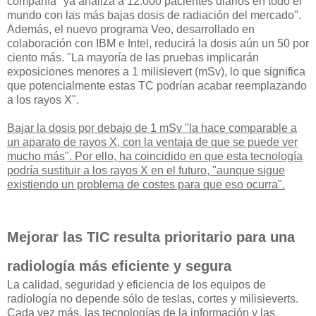
compañía "ya analiza a 12.000 pacientes diarios en todo el
mundo con las más bajas dosis de radiación del mercado".
Además, el nuevo programa Veo, desarrollado en
colaboración con IBM e Intel, reducirá la dosis aún un 50 por
ciento más. "La mayoría de las pruebas implicarán
exposiciones menores a 1 milisievert (mSv), lo que significa
que potencialmente estas TC podrían acabar reemplazando
a los rayos X".
Bajar la dosis por debajo de 1 mSv "la hace comparable a
un aparato de rayos X, con la ventaja de que se puede ver
mucho más". Por ello, ha coincidido en que esta tecnología
podría sustituir a los rayos X en el futuro, "aunque sigue
existiendo un problema de costes para que eso ocurra".
Mejorar las TIC resulta prioritario para una
radiología más eficiente y segura
La calidad, seguridad y eficiencia de los equipos de
radiología no depende sólo de teslas, cortes y milisieverts.
Cada vez más, las tecnologías de la información y las