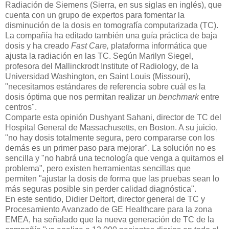
Radiación de Siemens (Sierra, en sus siglas en inglés), que
cuenta con un grupo de expertos para fomentar la
disminución de la dosis en tomografía computarizada (TC).
La compañía ha editado también una guía práctica de baja
dosis y ha creado
Fast Care,
plataforma informática que
ajusta la radiación en las TC. Según Marilyn Siegel,
profesora del Mallinckrodt Institute of Radiology, de la
Universidad Washington, en Saint Louis (Missouri),
"necesitamos estándares de referencia sobre cuál es la
dosis óptima que nos permitan realizar un
benchmark
entre
centros".
Comparte esta opinión Dushyant Sahani, director de TC del
Hospital General de Massachusetts, en Boston. A su juicio,
"no hay dosis totalmente segura, pero compararse con los
demás es un primer paso para mejorar". La solución no es
sencilla y "no habrá una tecnología que venga a quitarnos el
problema", pero existen herramientas sencillas que
permiten "ajustar la dosis de forma que las pruebas sean lo
más seguras posible sin perder calidad diagnóstica".
En este sentido, Didier Deltort, director general de TC y
Procesamiento Avanzado de GE Healthcare para la zona
EMEA, ha señalado que la nueva generación de TC de la