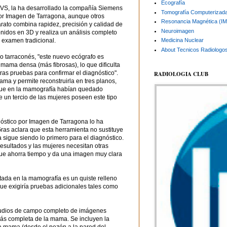
Ecografía
VS, la ha desarrollado la compañía Siemens
Tomografía Computerizad
por Imagen de Tarragona, aunque otros
Resonancia Magnética (I
rato combina rapidez, precisión y calidad de
Neuroimagen
onidos en 3D y realiza un análisis completo
 examen tradicional.
Medicina Nuclear
About Tecnicos Radiologo
ro tarraconés, "este nuevo ecógrafo es
mama densa (más fibrosas), lo que dificulta
tras pruebas para confirmar el diagnóstico".
RADIOLOGIA CLUB
ma y permite reconstruirla en tres planos,
 que en la mamografía habían quedado
e un tercio de las mujeres poseen este tipo
nóstico por Imagen de Tarragona lo ha
Gras aclara que esta herramienta no sustituye
sigue siendo lo primero para el diagnóstico.
resultados y las mujeres necesitan otras
que ahorra tiempo y da una imagen muy clara
tada en la mamografía es un quiste relleno
o que exigiría pruebas adicionales tales como
tudios de campo completo de imágenes
más completa de la mama. Se incluyen la