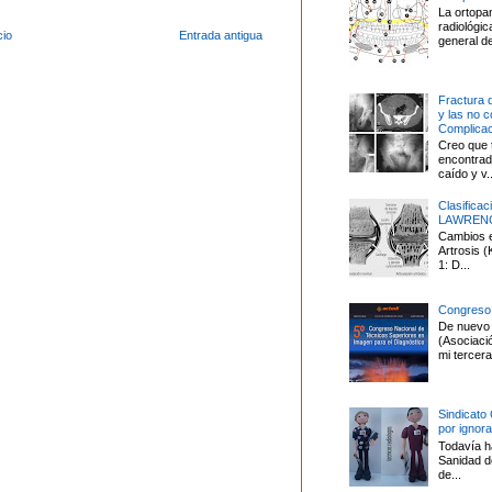
La ortopa
radiológi
cio
Entrada antigua
general de
Fractura 
y las no 
Complica
Creo que 
encontrado
caído y v..
Clasifica
LAWREN
Cambios en
Artrosis
1: D...
Congreso
De nuevo 
(Asociaci
mi tercera 
Sindicato
por ignor
Todavía ha
Sanidad d
de...