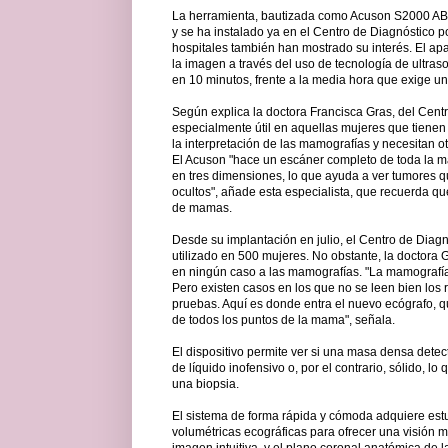
La herramienta, bautizada como Acuson S2000 AB
y se ha instalado ya en el Centro de Diagnóstico 
hospitales también han mostrado su interés. El apa
la imagen a través del uso de tecnología de ultras
en 10 minutos, frente a la media hora que exige un
Según explica la doctora Francisca Gras, del Cent
especialmente útil en aquellas mujeres que tienen 
la interpretación de las mamografías y necesitan o
El Acuson "hace un escáner completo de toda la ma
en tres dimensiones, lo que ayuda a ver tumores
ocultos", añade esta especialista, que recuerda qu
de mamas.
Desde su implantación en julio, el Centro de Diag
utilizado en 500 mujeres. No obstante, la doctora 
en ningún caso a las mamografías. "La mamografía 
Pero existen casos en los que no se leen bien los 
pruebas. Aquí es donde entra el nuevo ecógrafo, 
de todos los puntos de la mama", señala.
El dispositivo permite ver si una masa densa detec
de líquido inofensivo o, por el contrario, sólido, l
una biopsia.
El sistema de forma rápida y cómoda adquiere es
volumétricas ecográficas para ofrecer una visión 