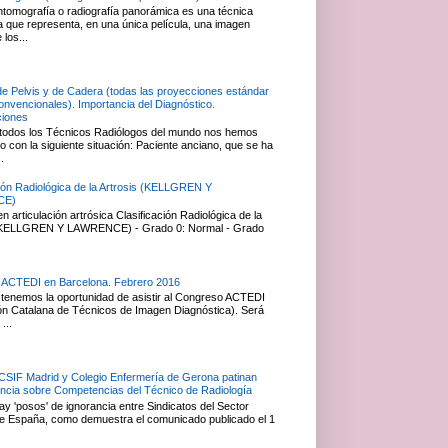
ntomografía o radiografía panorámica es una técnica
ca que representa, en una única película, una imagen
 los...
de Pelvis y de Cadera (todas las proyecciones estándar
convencionales). Importancia del Diagnóstico.
ciones
todos los Técnicos Radiólogos del mundo nos hemos
 con la siguiente situación: Paciente anciano, que se ha
.
ción Radiológica de la Artrosis (KELLGREN Y
CE)
 articulación artrósica Clasificación Radiológica de la
 (KELLGREN Y LAWRENCE) - Grado 0: Normal - Grado
 ACTEDI en Barcelona. Febrero 2016
tenemos la oportunidad de asistir al Congreso ACTEDI
ón Catalana de Técnicos de Imagen Diagnóstica). Será
...
 CSIF Madrid y Colegio Enfermería de Gerona patinan
ancia sobre Competencias del Técnico de Radiología
y 'posos' de ignorancia entre Sindicatos del Sector
e España, como demuestra el comunicado publicado el 1