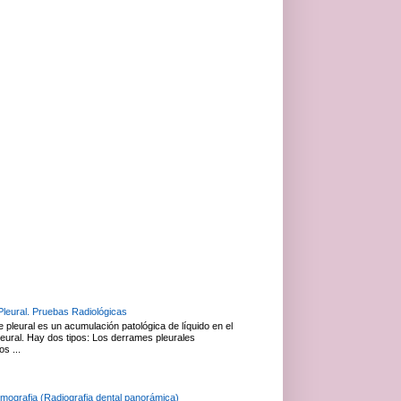
leural. Pruebas Radiológicas
 pleural es un acumulación patológica de líquido en el
leural. Hay dos tipos: Los derrames pleurales
os ...
mografia (Radiografia dental panorámica)