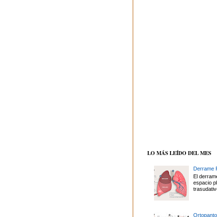
LO MÁS LEÍDO DEL MES
Derrame P
El derrame
espacio p
trasudativ
Ortopanto