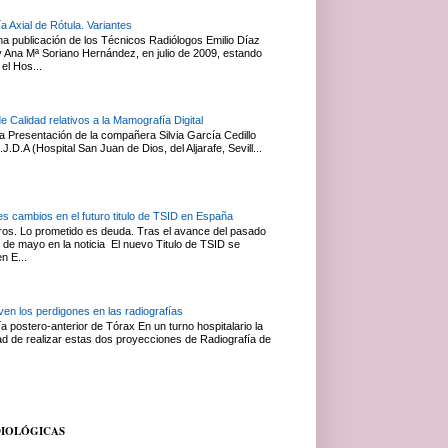
a Axial de Rótula. Variantes
na publicación de los Técnicos Radiólogos Emilio Díaz
Ana Mª Soriano Hernández, en julio de 2009, estando
el Hos...
de Calidad relativos a la Mamografía Digital
 Presentación de la compañera Silvia García Cedillo
J.D.A (Hospital San Juan de Dios, del Aljarafe, Sevill...
es cambios en el futuro titulo de TSID en España
s. Lo prometido es deuda. Tras el avance del pasado
 de mayo en la noticia El nuevo Titulo de TSID se
en E...
en los perdigones en las radiografías
a postero-anterior de Tórax En un turno hospitalario la
ad de realizar estas dos proyecciones de Radiografía de
DIOLÓGICAS