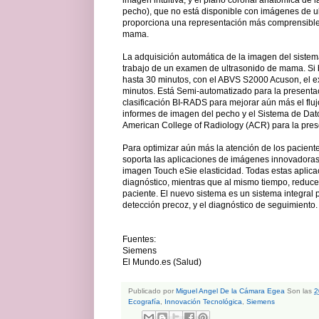
imagen intuitiva, y el plano coronal anatómica de 
pecho), que no está disponible con imágenes de ul
proporciona una representación más comprensible d
mama.
La adquisición automática de la imagen del sistema 
trabajo de un examen de ultrasonido de mama. Si
hasta 30 minutos, con el ABVS S2000 Acuson, el 
minutos. Está Semi-automatizado para la presentac
clasificación BI-RADS para mejorar aún más el fluj
informes de imagen del pecho y el Sistema de Dato
American College of Radiology (ACR) para la pres
Para optimizar aún más la atención de los pacient
soporta las aplicaciones de imágenes innovadoras
imagen Touch eSie elasticidad. Todas estas aplic
diagnóstico, mientras que al mismo tiempo, reduce
paciente. El nuevo sistema es un sistema integral 
detección precoz, y el diagnóstico de seguimiento.
Fuentes:
Siemens
El Mundo.es (Salud)
Publicado por
Miguel Angel De la Cámara Egea
Son las
2
Ecografía
,
Innovación Tecnológica
,
Siemens