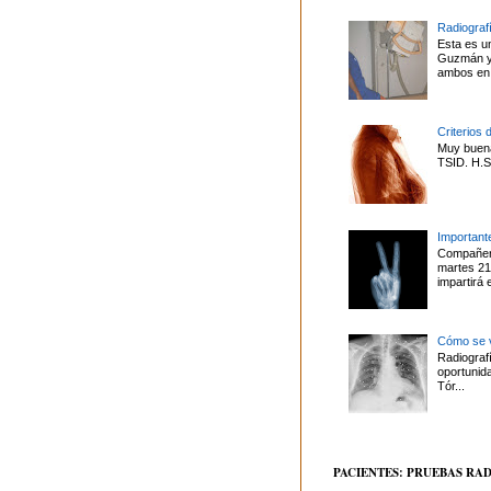
Radiografí
Esta es u
Guzmán y 
ambos en 
Criterios 
Muy buena
TSID. H.S.
Important
Compañero
martes 21
impartirá 
Cómo se v
Radiografí
oportunid
Tór...
PACIENTES: PRUEBAS RA