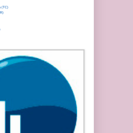
a (TC)
MR)
s