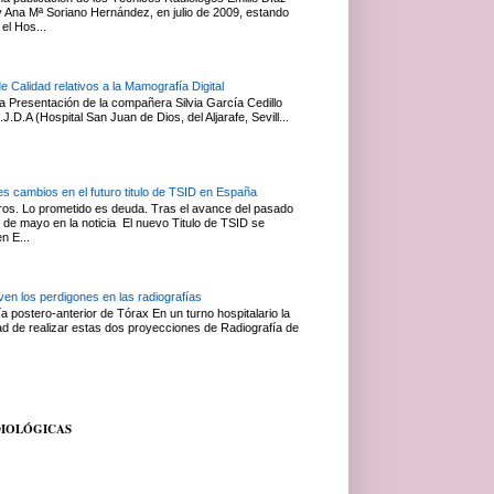
Ana Mª Soriano Hernández, en julio de 2009, estando
el Hos...
de Calidad relativos a la Mamografía Digital
 Presentación de la compañera Silvia García Cedillo
J.D.A (Hospital San Juan de Dios, del Aljarafe, Sevill...
es cambios en el futuro titulo de TSID en España
s. Lo prometido es deuda. Tras el avance del pasado
 de mayo en la noticia El nuevo Titulo de TSID se
en E...
en los perdigones en las radiografías
a postero-anterior de Tórax En un turno hospitalario la
ad de realizar estas dos proyecciones de Radiografía de
DIOLÓGICAS