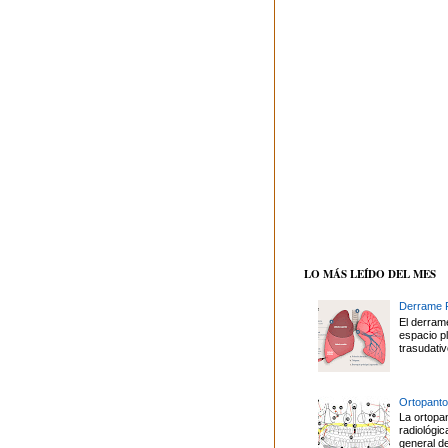
LO MÁS LEÍDO DEL MES
Derrame P
El derrame
espacio p
trasudativ
Ortopanto
La ortopa
radiológi
general de