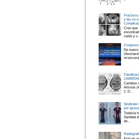
Fractura 
y las no 
Complica
Creo que 
encontrado
caído y v..
Congreso
De nuevo 
(Asociaci
mi tercera 
Clasifica
LAWREN
Cambios en
Artrosis
1: D...
Sindicato
por ignor
Todavía ha
Sanidad d
de...
Radiografí
Esta es u