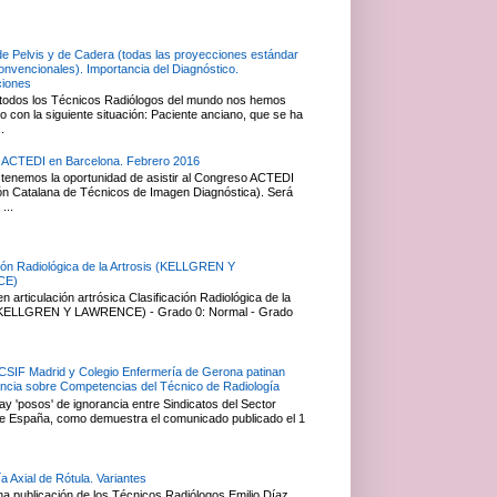
de Pelvis y de Cadera (todas las proyecciones estándar
convencionales). Importancia del Diagnóstico.
ciones
todos los Técnicos Radiólogos del mundo nos hemos
 con la siguiente situación: Paciente anciano, que se ha
.
 ACTEDI en Barcelona. Febrero 2016
tenemos la oportunidad de asistir al Congreso ACTEDI
ón Catalana de Técnicos de Imagen Diagnóstica). Será
...
ción Radiológica de la Artrosis (KELLGREN Y
CE)
 articulación artrósica Clasificación Radiológica de la
 (KELLGREN Y LAWRENCE) - Grado 0: Normal - Grado
 CSIF Madrid y Colegio Enfermería de Gerona patinan
ancia sobre Competencias del Técnico de Radiología
y 'posos' de ignorancia entre Sindicatos del Sector
e España, como demuestra el comunicado publicado el 1
a Axial de Rótula. Variantes
na publicación de los Técnicos Radiólogos Emilio Díaz