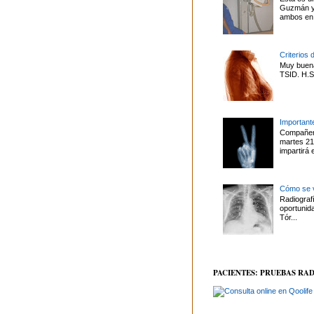
Guzmán y 
ambos en 
Criterios 
Muy buena
TSID. H.S.
Important
Compañero
martes 21
impartirá 
Cómo se v
Radiografí
oportunid
Tór...
PACIENTES: PRUEBAS RA