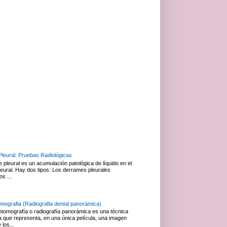
leural. Pruebas Radiológicas
 pleural es un acumulación patológica de líquido en el
leural. Hay dos tipos: Los derrames pleurales
os ...
mografia (Radiografia dental panorámica)
ntomografía o radiografía panorámica es una técnica
ca que representa, en una única película, una imagen
 los...