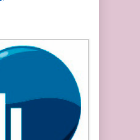
MR)
s