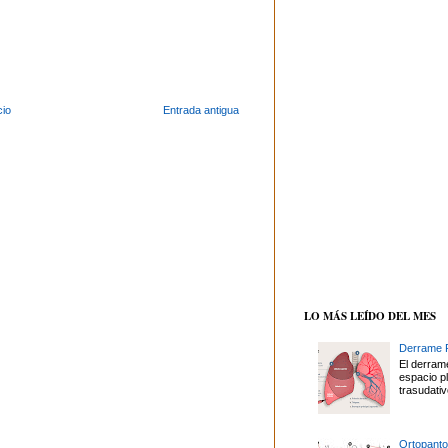
cio
Entrada antigua
LO MÁS LEÍDO DEL MES
Derrame P
El derrame
espacio p
trasudativ
Ortopanto