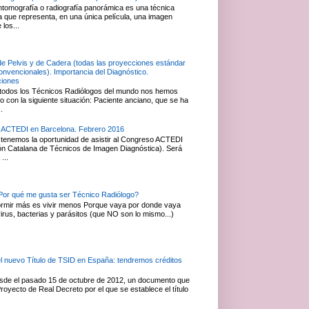
ntomografía o radiografía panorámica es una técnica
ca que representa, en una única película, una imagen
 los...
de Pelvis y de Cadera (todas las proyecciones estándar
convencionales). Importancia del Diagnóstico.
ciones
todos los Técnicos Radiólogos del mundo nos hemos
 con la siguiente situación: Paciente anciano, que se ha
.
 ACTEDI en Barcelona. Febrero 2016
tenemos la oportunidad de asistir al Congreso ACTEDI
ón Catalana de Técnicos de Imagen Diagnóstica). Será
...
or qué me gusta ser Técnico Radiólogo?
rmir más es vivir menos Porque vaya por donde vaya
irus, bacterias y parásitos (que NO son lo mismo...)
el nuevo Título de TSID en España: tendremos créditos
esde el pasado 15 de octubre de 2012, un documento que
royecto de Real Decreto por el que se establece el título