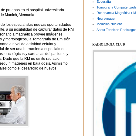
Ecografía
Tomografía Computerizad
de pruebas en el hospital universitario
Resonancia Magnética (I
a de Munich, Alemania.
Neuroimagen
Medicina Nuclear
 de los especialistas nuevas oportunidades
te, a su posibilidad de capturar datos de RM
About Tecnicos Radiologo
resonancia magnética provee imágenes
es y morfológicos, la Tomografía de Emisión
RADIOLOGIA CLUB
mano a nivel de actividad celular y
cial de ser una herramienta especialmente
as, oncológicas y cardiacas del paciente y
ias. Dado que la RM no emite radiación
nseguir imágenes en baja dosis. Asimismo
tales como el desarrollo de nuevos