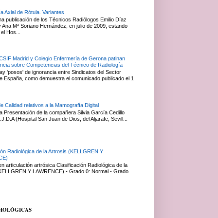
a Axial de Rótula. Variantes
na publicación de los Técnicos Radiólogos Emilio Díaz
Ana Mª Soriano Hernández, en julio de 2009, estando
el Hos...
 CSIF Madrid y Colegio Enfermería de Gerona patinan
ancia sobre Competencias del Técnico de Radiología
y 'posos' de ignorancia entre Sindicatos del Sector
e España, como demuestra el comunicado publicado el 1
de Calidad relativos a la Mamografía Digital
 Presentación de la compañera Silvia García Cedillo
J.D.A (Hospital San Juan de Dios, del Aljarafe, Sevill...
ción Radiológica de la Artrosis (KELLGREN Y
CE)
 articulación artrósica Clasificación Radiológica de la
 (KELLGREN Y LAWRENCE) - Grado 0: Normal - Grado
DIOLÓGICAS