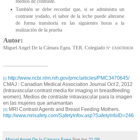
medios de contraste.
También se debe recordar que, si se administra un
contraste yodado, el sabor de la leche puede alterarse
de forma transitoria en las siguientes horas a la
realización de la prueba
Autor:
Miguel Angel De la Cámara Egea. TER. Colegiado
Nº: EX06TR0038
http://www.ncbi.nlm.nih.gov/pmc/articles/PMC3470645/
[i]
CMAJ : Canadian Medical Association Journal Oct 2, 2012
(Intravascular contrast media for imaging in breastfeeding
women). Medios de contraste intravascular para la imagen
en las mujeres que amamantan
MRI Contrast Agents and Breast Feeding Mothers.
[ii]
http://www.mrisafety.com/SafetyInfov.asp?SafetyInfoID=246
Miguel Angel De la Cámara Egea
Son las
21:09