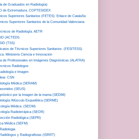
a de Graduados en Radiología)
SID de Extremadura. COPTESIDEX
nicos Superiores Sanitarios (FETES). Enlace de Cataluña
cnicos Superiores Sanitarios de la Comunidad Valenciana
écnicos de Radiología. AETR
SID (ACTEDI)
TSID (TSS)
dicatos de Técnicos Superiores Sanitarios. (FESITESS)
ca. Ministerio Ciencia e Innovacion
na de Profesionales en Imágenes Diagnósticas (ALATRA)
ecnicos Radiologos
adiología e Imagen
lear. CSN
iología Médica (SERAM)
rasonidos (SEUS)
gnóstico por la Imagen de la mama (SEDIM)
iología /Músculo Esquelética (SERME)
cología Médica. (SEOM)
ología Radioterápica (SEOR)
tección Radiológica (SEPR)
ica Médica (SEFM)
Radiologia
 Radiólogos y Radiografistas (ISRRT)