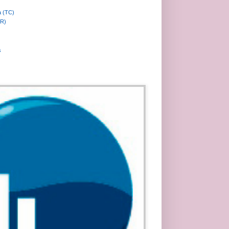
a (TC)
MR)
s