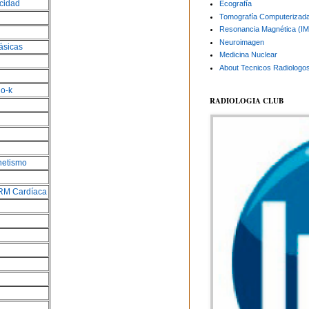
icidad
Ecografía
Tomografía Computerizad
Resonancia Magnética (I
Neuroimagen
ásicas
Medicina Nuclear
About Tecnicos Radiologo
io-k
RADIOLOGIA CLUB
netismo
 RM Cardíaca