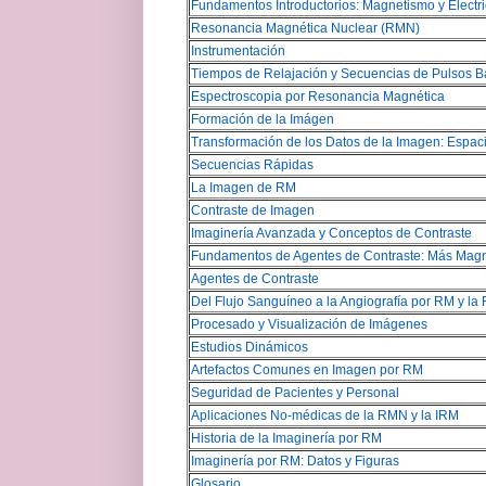
Fundamentos Introductorios: Magnetismo y Electr
Resonancia Magnética Nuclear (RMN)
Instrumentació
n
Tiempos de Relajación y Secuencias de Pulsos B
Espectroscopia por Resonancia Magnética
Formación de la Imágen
Transformación de los Datos de la Imagen: Espac
Secuencias Rápidas
La Imagen de RM
Contraste de Imagen
Imaginería Avanzada y Conceptos de Contraste
Fundamentos de Agentes de Contraste: Más Mag
Agentes de Contraste
Del Flujo Sanguíneo a la Angiografía por RM y la
Procesado y Visualización de Imágenes
Estudios Dinámicos
Artefactos Comunes en Imagen por RM
Seguridad de Pacientes y Personal
Aplicaciones No-médicas de la RMN y la IRM
Historia de la Imaginería por RM
Imaginería por RM: Datos y Figuras
Glosario