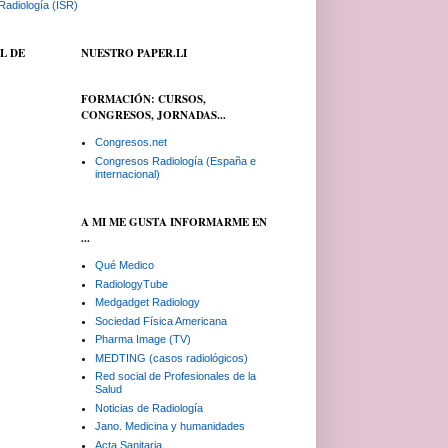
Radiología (ISR)
L DE
NUESTRO PAPER.LI
FORMACIÓN: CURSOS,
CONGRESOS, JORNADAS...
Congresos.net
Congresos Radiología (España e
internacional)
A MI ME GUSTA INFORMARME EN
...
Qué Medico
RadiologyTube
Medgadget Radiology
Sociedad Física Americana
Pharma Image (TV)
MEDTING (casos radiológicos)
Red social de Profesionales de la
Salud
Noticias de Radiología
Jano. Medicina y humanidades
Acta Sanitaria